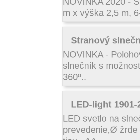
NOVINKA 2020 - S
m x výška 2,5 m, 6
Stranový slnečn
NOVINKA - Poloho
slnečník s možnosť
360º..
LED-light 1901-
LED svetlo na slne
prevedenie,Ø žrde 