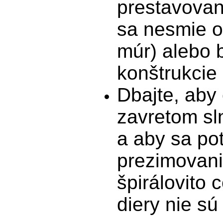
prestavovaní
sa nesmie ot
múr) alebo 
konštrukcie 
Dbajte, aby 
zavretom sl
a aby sa poť
prezimovani
špirálovito 
diery nie s