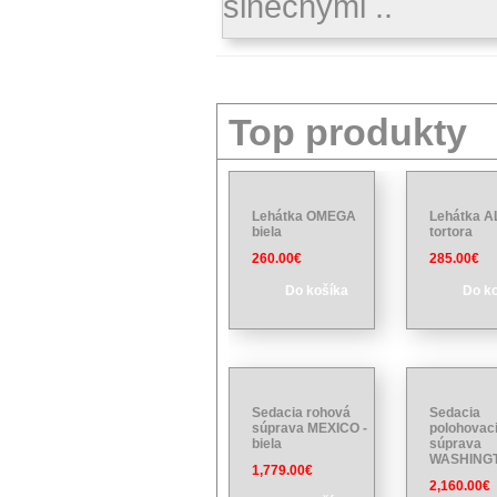
slnečnými ..
Top produkty
Lehátka OMEGA
Lehátka A
biela
tortora
260.00€
285.00€
Do košíka
Do k
Sedacia rohová
Sedacia
súprava MEXICO -
polohovac
biela
súprava
WASHING
1,779.00€
2,160.00€