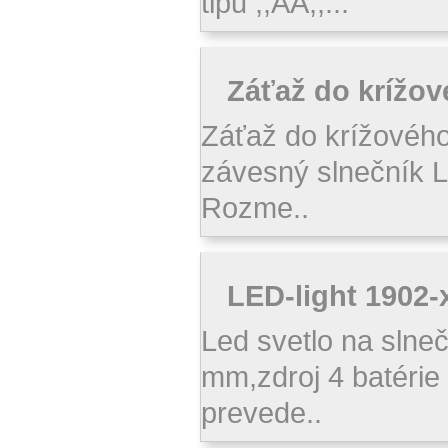
tipu ,,AA,,...
Záťaž do krížo
Záťaž do krížovéh
závesný slnečník 
Rozme..
LED-light 1902-
Led svetlo na slneč
mm,zdroj 4 batérie 
prevede..