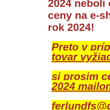
2024 neboli
ceny na e-s
rok 2024!
Preto v prí
tovar vyžia
si prosim 
2024 mailo
ferlundfs@