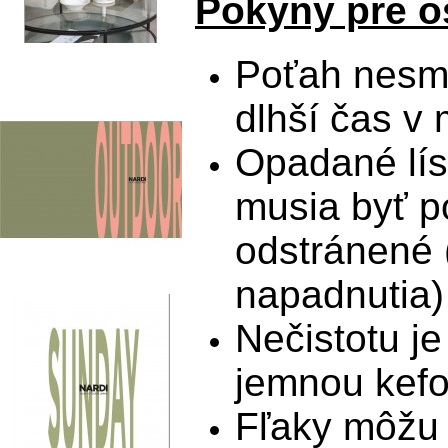
Pokyny pre oš
Poťah nesm
dlhší čas v
Opadané lís
musia byť p
odstránené 
napadnutia)
Nečistotu j
jemnou kef
Fľaky môžu 