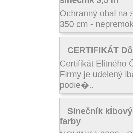
Ochranný obal na s
350 cm - nepremoka
CERTIFIKÁT Dô
Certifikát Elitnéh
Firmy je udelený ib
podie�..
Slnečník kĺbový
farby