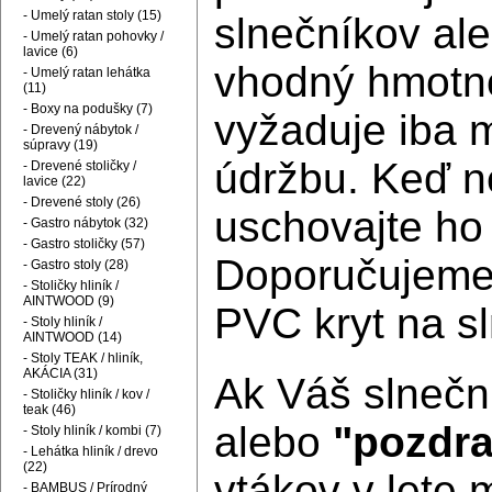
- Umelý ratan stoly (15)
slnečníkov al
- Umelý ratan pohovky /
lavice (6)
vhodný hmotno
- Umelý ratan lehátka
(11)
- Boxy na podušky (7)
vyžaduje iba m
- Drevený nábytok /
súpravy (19)
údržbu. Keď n
- Drevené stoličky /
lavice (22)
- Drevené stoly (26)
uschovajte ho
- Gastro nábytok (32)
- Gastro stoličky (57)
Doporučujeme 
- Gastro stoly (28)
- Stoličky hliník /
AINTWOOD (9)
PVC kryt na s
- Stoly hliník /
AINTWOOD (14)
- Stoly TEAK / hliník,
AKÁCIA (31)
Ak Váš slnečn
- Stoličky hliník / kov /
teak (46)
alebo
"pozdr
- Stoly hliník / kombi (7)
- Lehátka hliník / drevo
(22)
vtákov v lete 
- BAMBUS / Prírodný