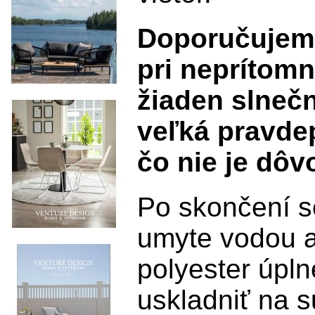
Doporučujeme
pri neprítomn
žiaden slnečn
veľká pravde
čo nie je dô
Po skončení 
umyte vodou a
polyester úpln
uskladniť na 