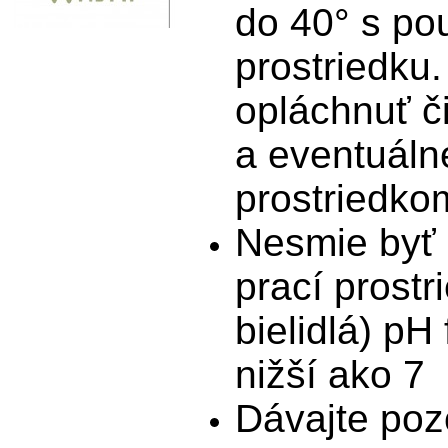
do 40° s po
prostriedku
opláchnuť č
a eventuáln
prostriedko
Nesmie byť 
prací prostr
bielidlá) pH
nižší ako 7
Dávajte pozo