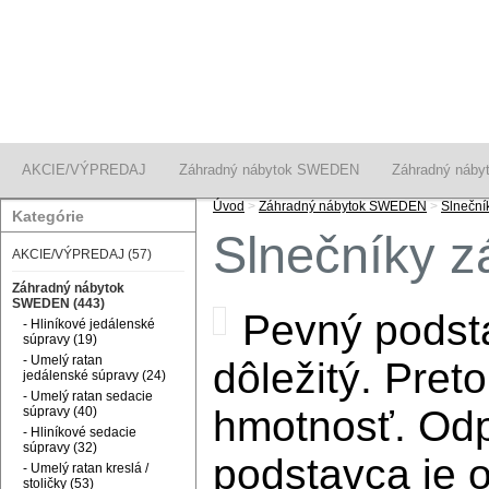
AKCIE/VÝPREDAJ
Záhradný nábytok SWEDEN
Záhradný náby
Úvod
>
Záhradný nábytok SWEDEN
>
Slneční
Kategórie
Slnečníky z
AKCIE/VÝPREDAJ (57)
Záhradný nábytok
SWEDEN (443)
Pevný podsta
- Hliníkové jedálenské
súpravy (19)
- Umelý ratan
dôležitý. Pret
jedálenské súpravy (24)
- Umelý ratan sedacie
hmotnosť. Od
súpravy (40)
- Hliníkové sedacie
súpravy (32)
podstavca je 
- Umelý ratan kreslá /
stoličky (53)