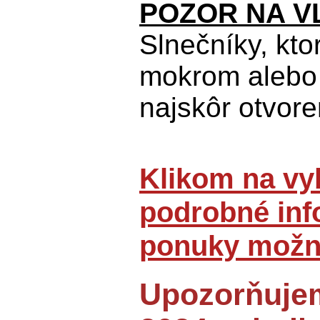
POZOR NA V
Slnečníky, kto
mokrom alebo 
najskôr otvore
Klikom na vyb
podrobné inf
ponuky možno
Upozorňujem