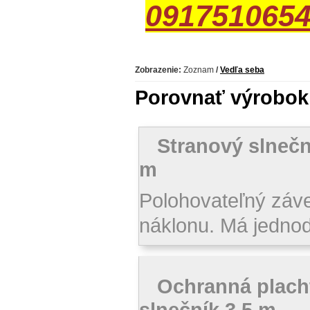
091751065
Zobrazenie:
Zoznam
/
Vedľa seba
Porovnať výrobok 
Stranový slnečn
m
Polohovateľný záv
náklonu. Má jednod
Ochranná plach
slnečník 3,5 m