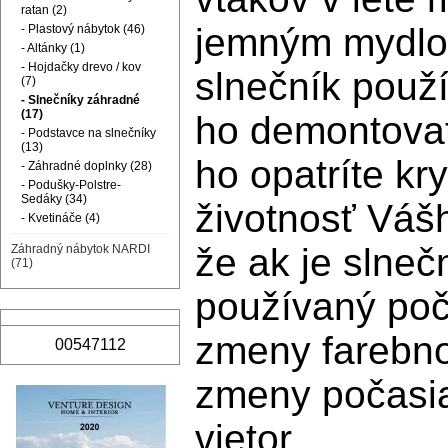
ratan (2)
jemným mydlo
- Plastový nábytok (46)
- Altánky (1)
- Hojdačky drevo / kov
slnečník použ
(7)
- Slnečníky záhradné
(17)
ho demontovať
- Podstavce na slnečníky
(13)
ho opatríte kr
- Záhradné doplnky (28)
- Podušky-Polstre-
Sedáky (34)
životnosť Vášh
- Kvetináče (4)
že ak je slnečn
Záhradný nábytok NARDI
(71)
používaný po
zmeny farebno
00547112
zmeny počasia,
vietor.