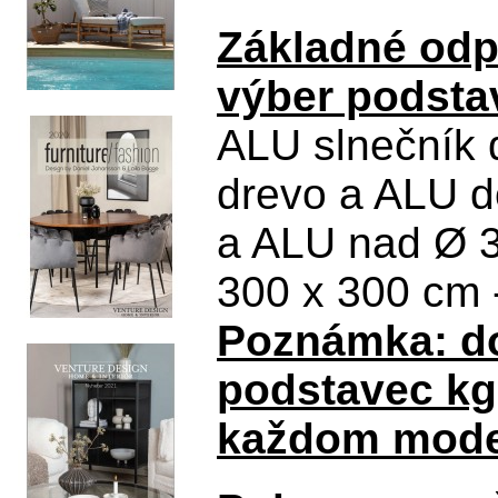
Základné odp
výber podsta
ALU slnečník 
drevo a ALU d
a ALU nad Ø 3
300 x 300 cm 
Poznámka: d
podstavec kg,
každom model