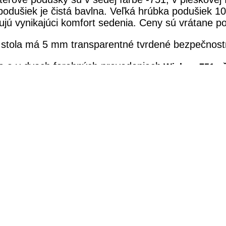
podušiek je čistá bavlna. Veľká hrúbka podušiek 1
ujú vynikajúci komfort sedenia. Ceny sú vrátane p
stola má 5 mm transparentné tvrdené bezpečnos
 a v dvoch farebných prevedeniach
,
Wicker
751 - 
61 - nature - farba podušky piesková
y:
:
š 93 x h 93 x v 103 cm,
výška sedu 35 cm ( bez 
estna sofa :
š 170 x h 93 x v103 cm,výška sedu 3
 š 75 x d 125 x v 66 cm
prútia
WICKER
boli špeciálne vyvinuté pre použitie pre 
z najpoužívanejších materiálov pre záhradný nábytok. 
m typom počasia a ľahko sa udržiava s vodou a saponá
WICKER
ponúkajú klasický a elegantný vzhľad, ktorý si
júcich rokoch