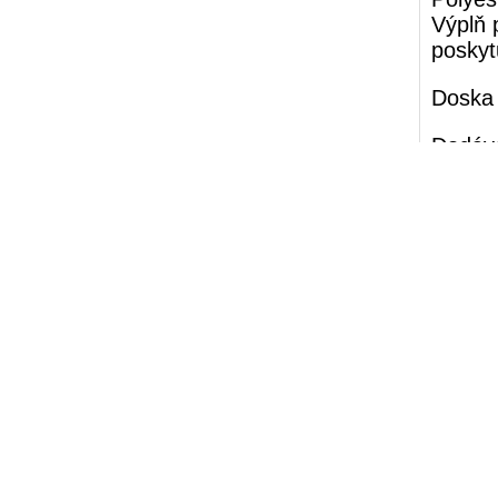
Výplň 
poskyt
Doska 
Dodáva
šedá,
7
Rozmer
kreslo 
troj mi
stôl :
Umelé 
jedným 
všetký
prútia
nasledu