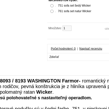
WASHINGTON výber:
751 sofa set šedý Wicker
761 sofa set natur Wicker
Množstvo:
Do košíka
-al
Počet hodnotení: 0
|
Napísať recenziu
Zdieľať
8093 / 8193 WASHINGTON
Farmor-
romantický m
h
rodičov, pevná konštrukcia je z hliníka uprave
polomatný ratan
Wicker
.
 sú polohovateľné s nastaviteľný operadlom.
terové podušky sú v šedej farbe -751, v pieskovej 