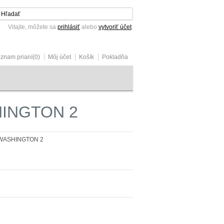
Vitajte, môžete sa
prihlásiť
alebo
vytvoriť účet
.
znam prianí(0)
Môj účet
Košík
Pokladňa
SHINGTON 2
a WASHINGTON 2