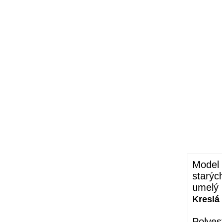
Model
starýc
umelý 
Kreslá
Polyes