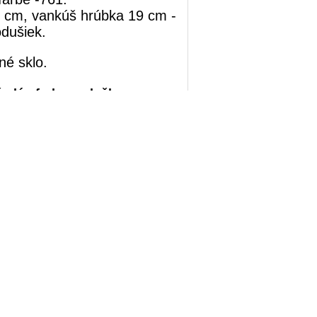
0 cm, vankúš hrúbka 19 cm -
odušiek.
tné sklo.
šedý - farba podušky
podušky )
5 cm
( bez podušky )
vonkajšie prostredie - a je
Umelé prútie
WICKER
odoláva
tom. Umelé
 môžete vychutnať v