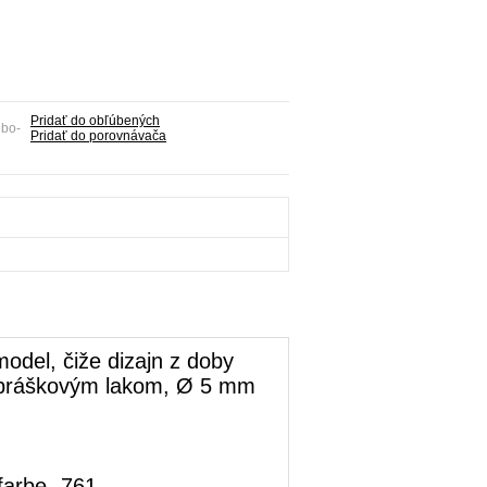
Pridať do obľúbených
ebo-
Pridať do porovnávača
odel, čiže dizajn z doby
ná práškovým lakom, Ø 5 mm
farbe -761.