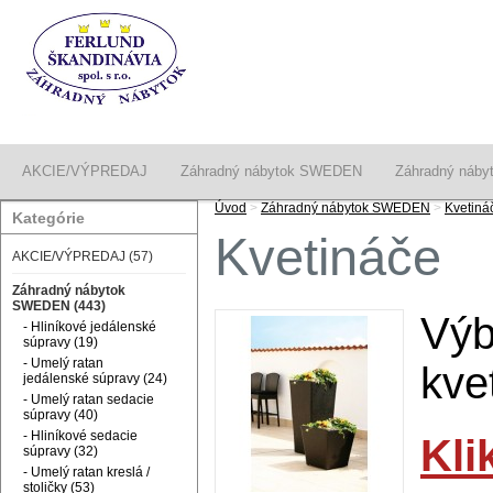
AKCIE/VÝPREDAJ
Záhradný nábytok SWEDEN
Záhradný náby
Úvod
>
Záhradný nábytok SWEDEN
>
Kvetiná
Kategórie
Kvetináče
AKCIE/VÝPREDAJ (57)
Záhradný nábytok
SWEDEN (443)
Výb
- Hliníkové jedálenské
súpravy (19)
- Umelý ratan
kve
jedálenské súpravy (24)
- Umelý ratan sedacie
súpravy (40)
- Hliníkové sedacie
Kli
súpravy (32)
- Umelý ratan kreslá /
stoličky (53)