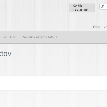
Košík
0 ks - 0.00€
Úvod
Zo
ok SWEDEN
Záhradný nábytok NARDI
ktov