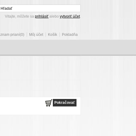
Vitajte, môžete sa
prihlásiť
alebo
vytvoriť účet
.
znam prianí(0)
Môj účet
Košík
Pokladňa
Pokračovať