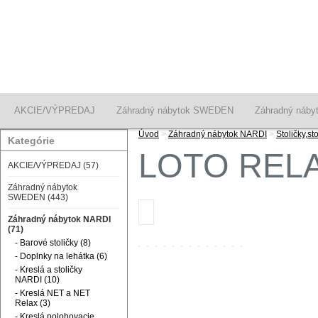
AKCIE/VÝPREDAJ
Záhradný nábytok SWEDEN
Záhradný náby
Úvod
>
Záhradný nábytok NARDI
>
Stoličky,s
Kategórie
LOTO RELAX
AKCIE/VÝPREDAJ (57)
Záhradný nábytok
SWEDEN (443)
Záhradný nábytok NARDI
(71)
- Barové stoličky (8)
- Doplnky na lehátka (6)
- Kreslá a stoličky
NARDI (10)
- Kreslá NET a NET
Relax (3)
- Kreslá polohovacie