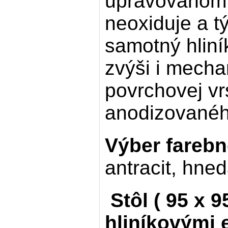
upravovanom p
neoxiduje a t
samotný hliní
zvýši i mecha
povrchovej vr
anodizovaného
Výber farebn
antracit, hne
Stôl ( 95 x 
hliníkovými 