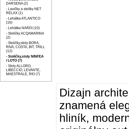
DARSENA (2)
- Lavičky a stolíky NET
RELAX (1)
- Lehátka ATLANTICO
(16)
- Lehátka NARDI (10)
- Stoličky ACQAMARINA
(2)
- Stoličky,stoly BORA,
RIVA, COSTA, BIT, TRILL
(12)
- Stoličky,stoly NINFEA
/ LOTO (7)
- Stoly ALLORO,
LIBECCIO, LEVANTE,
MAESTRALE, RIO (7)
Dizajn archit
znamená elega
hliník, moder