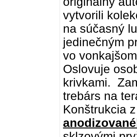
originálny aut
vytvorili kol
na súčasný l
jedinečným prv
vo vonkajšom
Oslovuje osob
krivkami. Zam
trebárs na te
Konštrukcia 
anodizovan
sklzovými pr