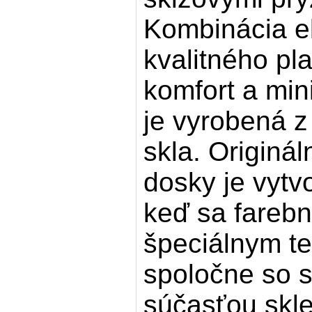
Kombinácia e
kvalitného pl
komfort a min
je vyrobená 
skla. Originá
dosky je vytv
keď sa farebn
špeciálnym t
spoločne so 
súčasťou skl